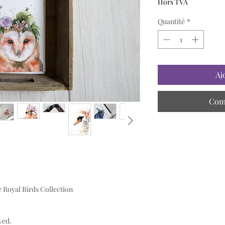
Hors TVA
Quantité
*
Aj
Com
he Royal Birds Collection
ved.