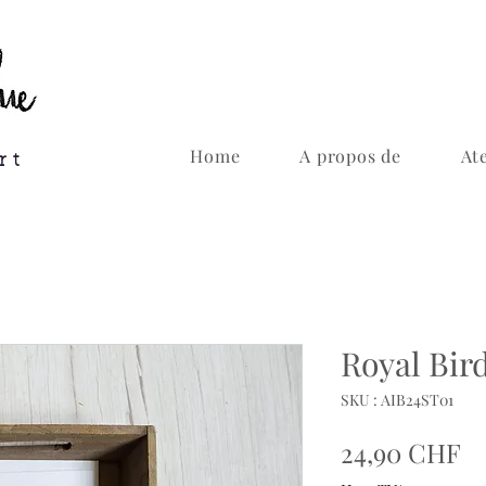
Home
A propos de
Ate
rt
Royal Bir
SKU : AIB24ST01
Pr
24,90 CHF